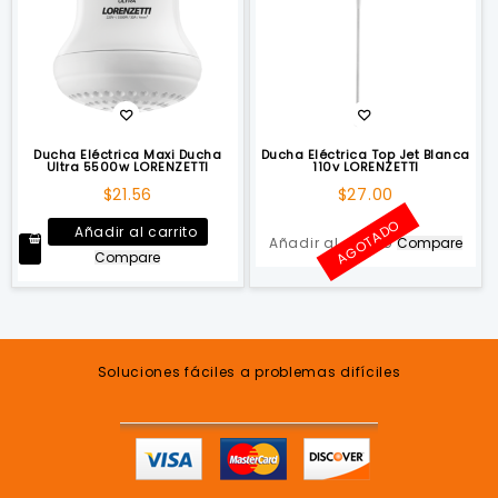
se
pueden
elegir
en
la
página
de
Ducha Eléctrica Maxi Ducha
Ducha Eléctrica Top Jet Blanca
Ultra 5500w LORENZETTI
110v LORENZETTI
producto
$
21.56
$
27.00
AGOTADO
Añadir al carrito
Añadir al carrito
Compare
Compare
Soluciones fáciles a problemas difíciles