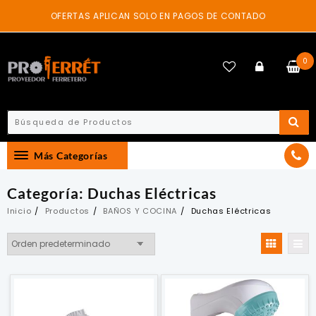
Skip
OFERTAS APLICAN SOLO EN PAGOS DE CONTADO
to
content
0
Más Categorías
Categoría:
Duchas Eléctricas
Inicio
Productos
BAÑOS Y COCINA
Duchas Eléctricas