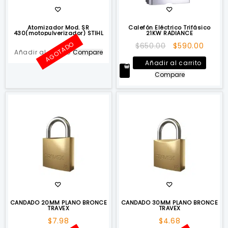
Atomizador Mod. SR
Calefón Eléctrico Trifásico
430(motopulverizador) STIHL
21KW RADIANCE
AGOTADO
El
El
$
650.00
$
590.00
Añadir al carrito
Compare
precio
precio
Añadir al carrito
original
actua
Compare
era:
es:
$650.00.
$590.0
CANDADO 20MM PLANO BRONCE
CANDADO 30MM PLANO BRONCE
TRAVEX
TRAVEX
$
7.98
$
4.68