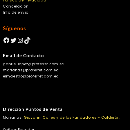
Política de Privacidad
Cancelación
Info de envío
Síguenos
Facebook
Twitter
Instagram
TikTok
Email de Contacto
gabriel.lopez@proferret.com.ec
marianas@proferret.com.ec
elmaestro@proferret.com.ec
Dirección Puntos de Venta
Marianas:
Giovanni Calles y de los Fundadores – Calderón,
Quito – Ecuador