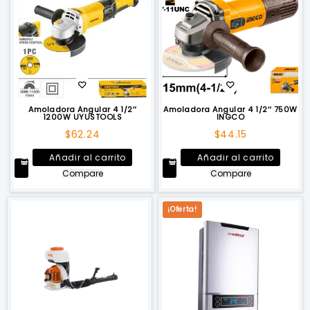
Amoladora Angular 4 1/2″
Amoladora Angular 4 1/2″ 750W
1200W UYUSTOOLS
INGCO
$
62.24
$
44.15
Añadir al carrito
Añadir al carrito
Compare
Compare
¡Oferta!