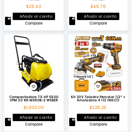
$
26.40
$
49.76
Añadir al carrito
Añadir al carrito
Compare
Compare
Compactadora 7.5 HP 5500
Kit 20V Taladro Percutor 1/2″ +
VPM 20 KN MS90B-2 WEBER
Amoladora 4 1/2 INGCO
$
1,900.00
$
228.26
Añadir al carrito
Añadir al carrito
Compare
Compare