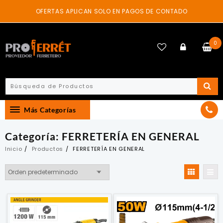
Skip
OFERTAS APLICAN SOLO EN PAGOS DE CONTADO
to
content
0
Más Categorías
Categoría:
FERRETERÍA EN GENERAL
Inicio
Productos
FERRETERÍA EN GENERAL