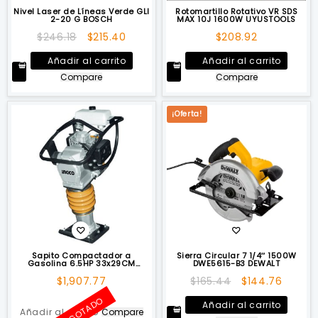
Nivel Laser de Líneas Verde GLI
Rotomartillo Rotativo VR SDS
2-20 G BOSCH
MAX 10J 1600W UYUSTOOLS
El
El
$
246.18
$
215.40
$
208.92
precio
precio
Añadir al carrito
Añadir al carrito
original
actual
Compare
Compare
era:
es:
$246.18.
$215.40.
¡Oferta!
Sapito Compactador a
Sierra Circular 7 1/4″ 1500W
Gasolina 6.5HP 33x29CM
DWE5615-B3 DEWALT
INGCO
El
El
$
1,907.77
$
165.44
$
144.76
precio
precio
AGOTADO
Añadir al carrito
original
actual
Añadir al carrito
Compare