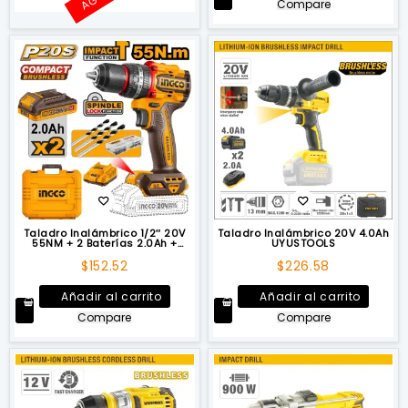
Compare
era:
es:
$165.44.
$144.7
Taladro Inalámbrico 1/2″ 20V
Taladro Inalámbrico 20V 4.0Ah
55NM + 2 Baterías 2.0Ah +
UYUSTOOLS
Cargador INGCO
$
152.52
$
226.58
Añadir al carrito
Añadir al carrito
Compare
Compare