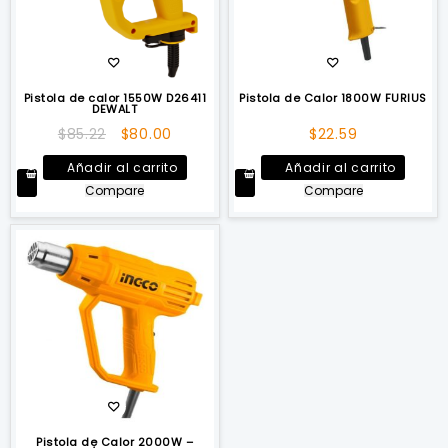
Pistola de calor 1550W D26411
Pistola de Calor 1800W FURIUS
DEWALT
El
El
$
85.22
$
80.00
$
22.59
precio
precio
Añadir al carrito
Añadir al carrito
original
actual
Compare
Compare
era:
es:
$85.22.
$80.00.
Pistola de Calor 2000W –