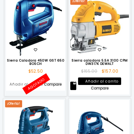
¡Oferta!
Sierra Caladora 450W GST 650
Sierra caladora 5.5A 3100 CPM
BOSCH
DW317K DEWALT
El
El
$
52.50
$
165.00
$
157.00
precio
precio
AGOTADO
Añadir al carrito
original
actual
Añadir al carrito
Compare
Compare
era:
es:
$165.00.
$157.00
¡Oferta!