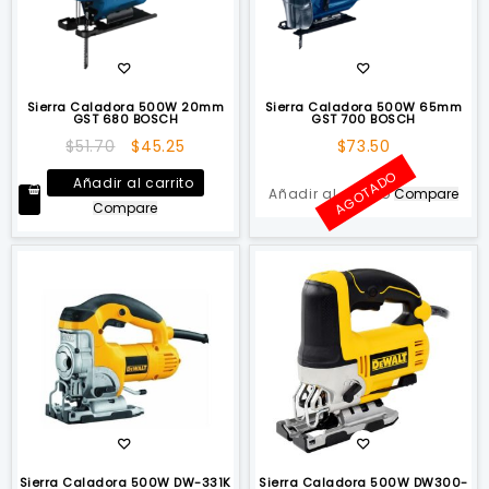
Sierra Caladora 500W 20mm
Sierra Caladora 500W 65mm
GST 680 BOSCH
GST 700 BOSCH
El
El
$
51.70
$
45.25
$
73.50
precio
precio
AGOTADO
Añadir al carrito
original
actual
Añadir al carrito
Compare
Compare
era:
es:
$51.70.
$45.25.
Sierra Caladora 500W DW-331K
Sierra Caladora 500W DW300-