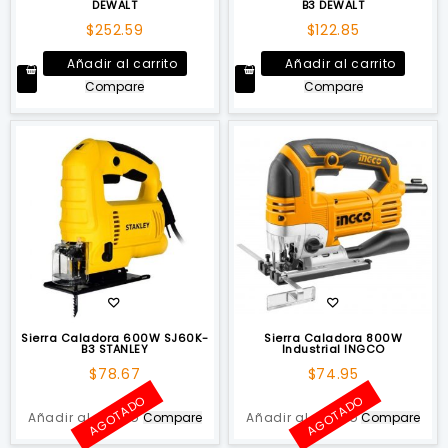
DEWALT
B3 DEWALT
$
252.59
$
122.85
Añadir al carrito
Añadir al carrito
Compare
Compare
Sierra Caladora 600W SJ60K-
Sierra Caladora 800W
B3 STANLEY
Industrial INGCO
$
78.67
$
74.95
AGOTADO
AGOTADO
Añadir al carrito
Compare
Añadir al carrito
Compare