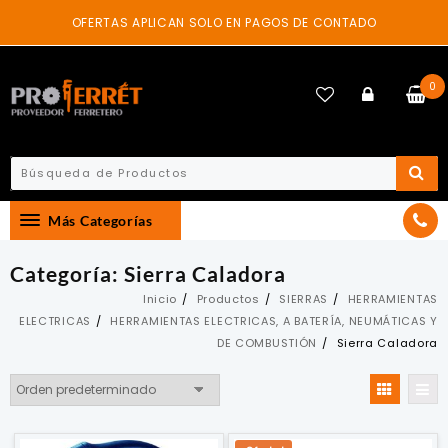
Skip
OFERTAS APLICAN SOLO EN PAGOS DE CONTADO
to
content
0
Más Categorías
Categoría:
Sierra Caladora
Inicio
Productos
SIERRAS
HERRAMIENTAS
ELECTRICAS
HERRAMIENTAS ELECTRICAS, A BATERÍA, NEUMÁTICAS Y
DE COMBUSTIÓN
Sierra Caladora