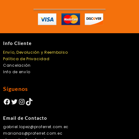
Info Cliente
Envío, Devolución y Reembolso
Política de Privacidad
Cancelación
Info de envío
Síguenos
Facebook
Twitter
Instagram
TikTok
Email de Contacto
gabriel.lopez@proferret.com.ec
marianas@proferret.com.ec