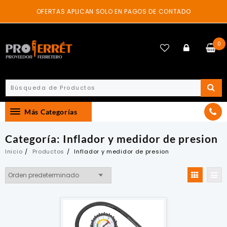
Skip
OFERTAS APLICAN SOLO EN PAGOS DE CONTADO
to
content
0
Más Categorías
Categoría:
Inflador y medidor de presion
Inicio
Productos
Inflador y medidor de presion