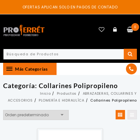
Skip
OFERTAS APLICAN SOLO EN PAGOS DE CONTADO
to
content
0
Más Categorías
Categoría:
Collarines Polipropileno
Inicio
Productos
ABRAZADERAS, COLLARINES Y
ACCESORIOS
PLOMERÍA E HIDRAULÍCA
Collarines Polipropileno