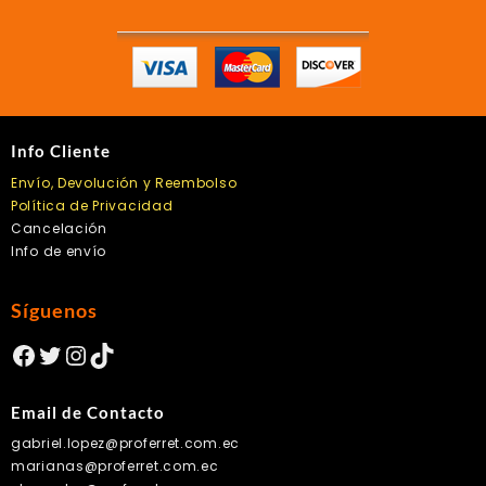
en
la
página
de
producto
Info Cliente
Envío, Devolución y Reembolso
Política de Privacidad
Cancelación
Info de envío
Síguenos
Facebook
Twitter
Instagram
TikTok
Email de Contacto
gabriel.lopez@proferret.com.ec
marianas@proferret.com.ec