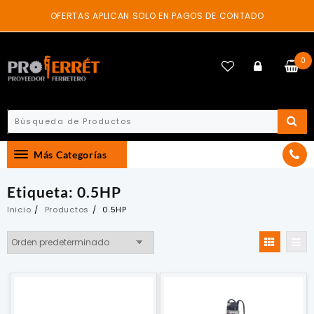
Skip
OFERTAS APLICAN SOLO EN PAGOS DE CONTADO
to
content
0
Más Categorías
Etiqueta:
0.5HP
Inicio
Productos
0.5HP