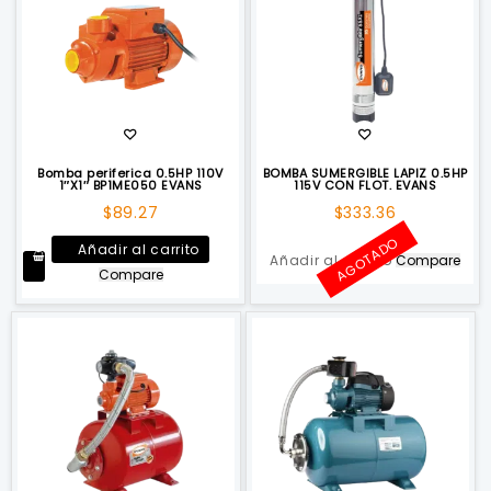
Bomba periferica 0.5HP 110V
BOMBA SUMERGIBLE LAPIZ 0.5HP
1″X1″ BP1ME050 EVANS
115V CON FLOT. EVANS
$
89.27
$
333.36
AGOTADO
Añadir al carrito
Añadir al carrito
Compare
Compare