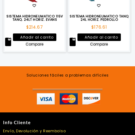
SISTEMA HIDRONEUMATICO 115V
SISTEMA HIDRONEUMATICO TANQ
TANQ. 24LT HORIZ. EVANS
24L HORIZ. PEDROLLO
$
214.67
$
176.61
Añadir al carrito
Añadir al carrito
Compare
Compare
Soluciones fáciles a problemas difíciles
Info Cliente
Envío, Devolución y Reembolso