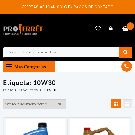
Skip
OFERTAS APLICAN SOLO EN PAGOS DE CONTADO
to
content
0
Más Categorías
Etiqueta:
10W30
Inicio
Productos
10W30