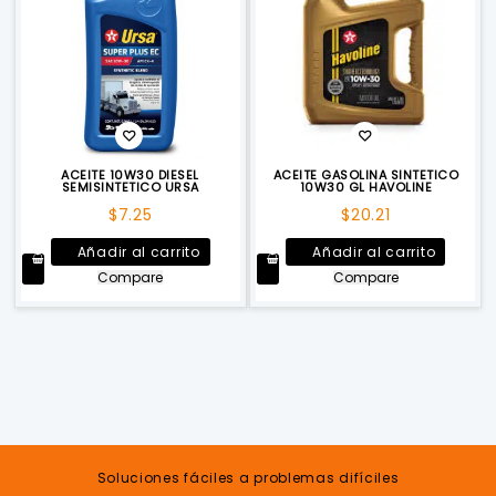
ACEITE 10W30 DIESEL
ACEITE GASOLINA SINTETICO
SEMISINTETICO URSA
10W30 GL HAVOLINE
$
7.25
$
20.21
Añadir al carrito
Añadir al carrito
Compare
Compare
Soluciones fáciles a problemas difíciles