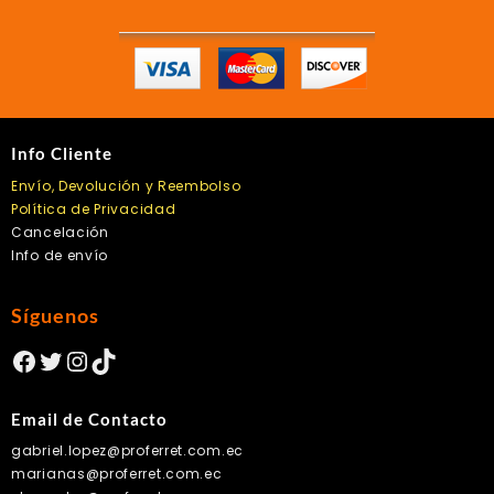
Info Cliente
Envío, Devolución y Reembolso
Política de Privacidad
Cancelación
Info de envío
Síguenos
Facebook
Twitter
Instagram
TikTok
Email de Contacto
gabriel.lopez@proferret.com.ec
marianas@proferret.com.ec