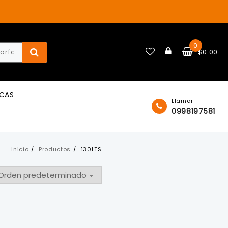
0
$
0.00
ICAS
Llamar
0998197581
Inicio
Productos
130LTS