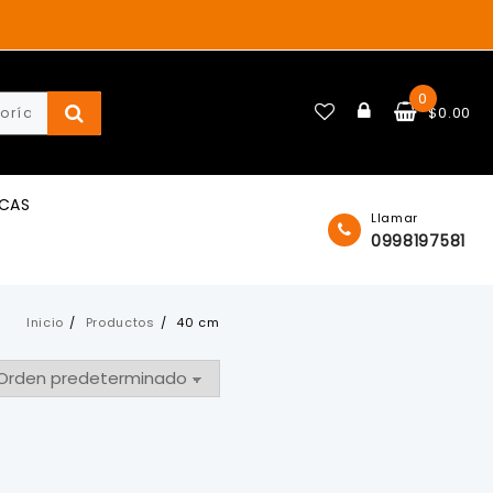
0
$
0.00
ICAS
Llamar
0998197581
Inicio
Productos
40 cm