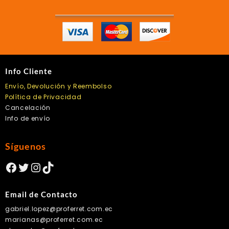
Info Cliente
Envío, Devolución y Reembolso
Política de Privacidad
Cancelación
Info de envío
Síguenos
Facebook
Twitter
Instagram
TikTok
Email de Contacto
gabriel.lopez@proferret.com.ec
marianas@proferret.com.ec