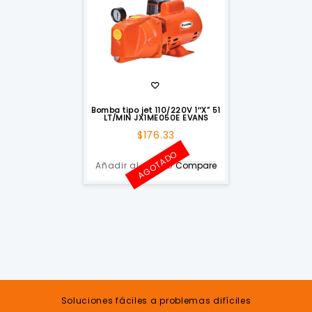
Bomba tipo jet 110/220V 1″X” 51
LT/MIN JX1ME050E EVANS
$
176.33
AGOTADO
Añadir al carrito
Compare
Soluciones fáciles a problemas difíciles