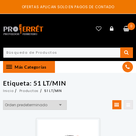
Skip
OFERTAS APLICAN SOLO EN PAGOS DE CONTADO
to
content
0
Más Categorías
Etiqueta:
51 LT/MIN
Inicio
Productos
51 LT/MIN