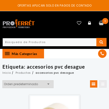
Skip
OFERTAS APLICAN SOLO EN PAGOS DE CONTADO
to
content
0
Más Categorías
Etiqueta:
accesorios pvc desague
Inicio
Productos
accesorios pvc desague