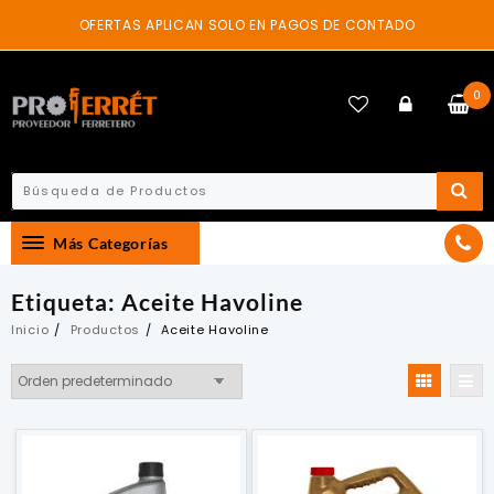
Skip
OFERTAS APLICAN SOLO EN PAGOS DE CONTADO
to
content
0
Más Categorías
Etiqueta:
Aceite Havoline
Inicio
Productos
Aceite Havoline