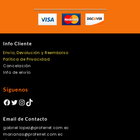
en
la
página
de
producto
Info Cliente
Envío, Devolución y Reembolso
Política de Privacidad
Cancelación
Info de envío
Síguenos
Facebook
Twitter
Instagram
TikTok
Email de Contacto
gabriel.lopez@proferret.com.ec
marianas@proferret.com.ec