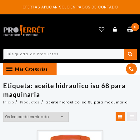
Skip
OFERTAS APLICAN SOLO EN PAGOS DE CONTADO
to
content
0
Más Categorías
Etiqueta:
aceite hidraulico iso 68 para
maquinaria
Inicio
Productos
aceite hidraulico iso 68 para maquinaria