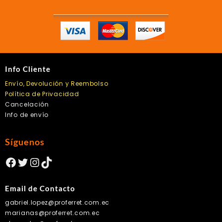
Info Cliente
Envío, Devolución y Reembolso
Política de Privacidad
Cancelación
Info de envío
Síguenos
Facebook
Twitter
Instagram
TikTok
Email de Contacto
gabriel.lopez@proferret.com.ec
marianas@proferret.com.ec