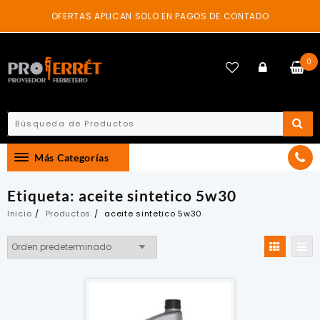
Skip
OFERTAS APLICAN SOLO EN PAGOS DE CONTADO
to
content
0
Más Categorías
Etiqueta:
aceite sintetico 5w30
Inicio
Productos
aceite sintetico 5w30