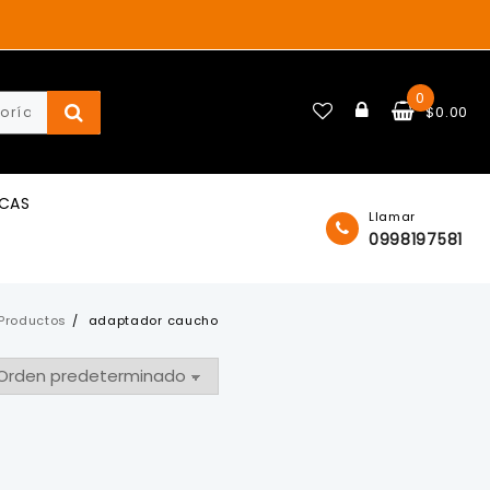
0
$
0.00
ICAS
Llamar
0998197581
Productos
adaptador caucho