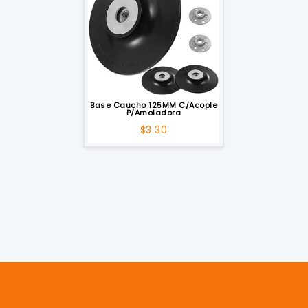
Base Caucho 125MM C/Acople
P/Amoladora
$
3.30