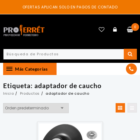
Skip
OFERTAS APLICAN SOLO EN PAGOS DE CONTADO
to
content
0
Más Categorías
Etiqueta:
adaptador de caucho
Inicio
Productos
adaptador de caucho