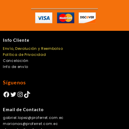
Info Cliente
Envío, Devolución y Reembolso
Política de Privacidad
Cancelación
Info de envío
Síguenos
Facebook
Twitter
Instagram
TikTok
Email de Contacto
gabriel.lopez@proferret.com.ec
marianas@proferret.com.ec