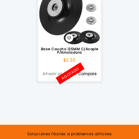
Base Caucho 125MM C/Acople
P/Amoladora
$
3.30
AGOTADO
Añadir al carrito
Compare
Soluciones fáciles a problemas difíciles