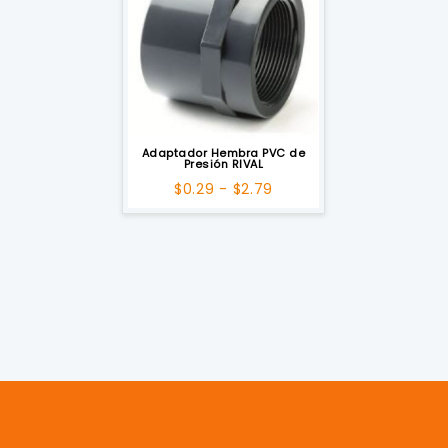
Adaptador Hembra PVC de
Presión RIVAL
Rango
$
0.29
-
$
2.79
de
precios:
desde
$0.29
hasta
$2.79