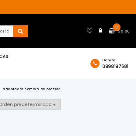
0
$
0.00
ICAS
Llamar
0998197581
adaptador hembra de presion