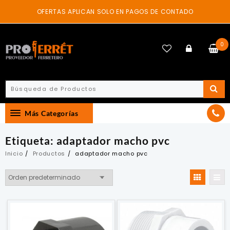
Skip
OFERTAS APLICAN SOLO EN PAGOS DE CONTADO
to
content
0
Más Categorías
Etiqueta:
adaptador macho pvc
Inicio
Productos
adaptador macho pvc