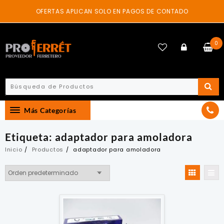
Skip
OFERTAS APLICAN SOLO EN PAGOS DE CONTADO
to
content
0
Más Categorías
Etiqueta:
adaptador para amoladora
Inicio
Productos
adaptador para amoladora