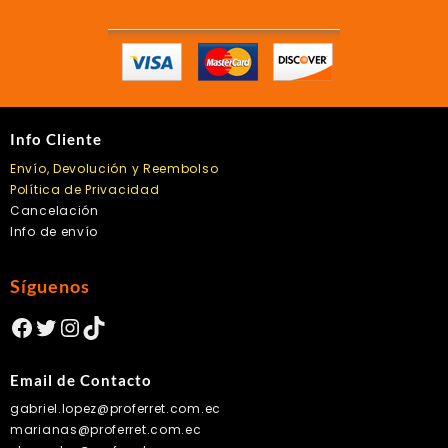
la
página
de
producto
Info Cliente
Envío, Devolución y Reembolso
Política de Privacidad
Cancelación
Info de envío
Síguenos
Facebook
Twitter
Instagram
TikTok
Email de Contacto
gabriel.lopez@proferret.com.ec
marianas@proferret.com.ec