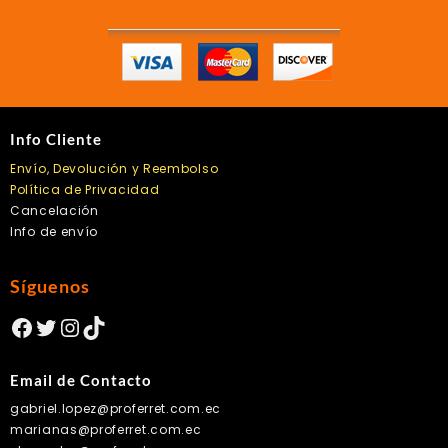
Info Cliente
Envío, Devolución y Reembolso
Política de Privacidad
Cancelación
Info de envío
Síguenos
Facebook
Twitter
Instagram
TikTok
Email de Contacto
gabriel.lopez@proferret.com.ec
marianas@proferret.com.ec