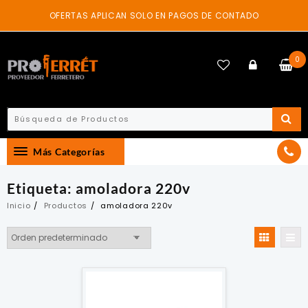
Skip
OFERTAS APLICAN SOLO EN PAGOS DE CONTADO
to
content
0
Más Categorías
Etiqueta:
amoladora 220v
Inicio
Productos
amoladora 220v