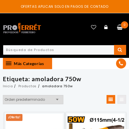
Skip
OFERTAS APLICAN SOLO EN PAGOS DE CONTADO
to
content
0
Más Categorías
Etiqueta:
amoladora 750w
Inicio
Productos
amoladora 750w
¡Oferta!