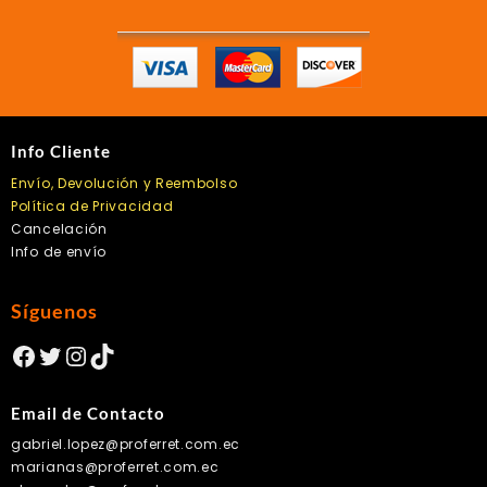
Info Cliente
Envío, Devolución y Reembolso
Política de Privacidad
Cancelación
Info de envío
Síguenos
Facebook
Twitter
Instagram
TikTok
Email de Contacto
gabriel.lopez@proferret.com.ec
marianas@proferret.com.ec