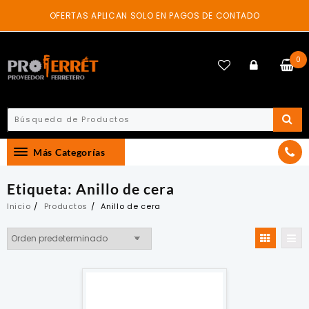
Skip
OFERTAS APLICAN SOLO EN PAGOS DE CONTADO
to
content
0
Más Categorías
Etiqueta:
Anillo de cera
Inicio
Productos
Anillo de cera