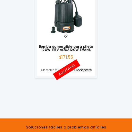
Bomba sumergible para pileta
120W 115V AQUA120W EVANS
$
171.55
AGOTADO
Añadir al carrito
Compare
Soluciones fáciles a problemas difíciles