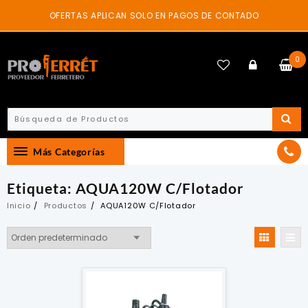
Skip
OFERTAS APLICAN SOLO EN PAGOS DE CONTADO
to
content
0
Más Categorías
Etiqueta:
AQUA120W C/Flotador
Inicio
Productos
AQUA120W C/Flotador