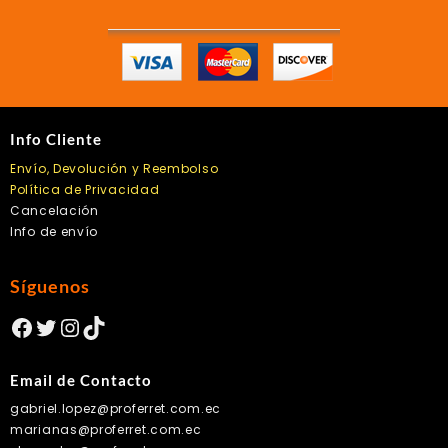
Info Cliente
Envío, Devolución y Reembolso
Política de Privacidad
Cancelación
Info de envío
Síguenos
Facebook
Twitter
Instagram
TikTok
Email de Contacto
gabriel.lopez@proferret.com.ec
marianas@proferret.com.ec