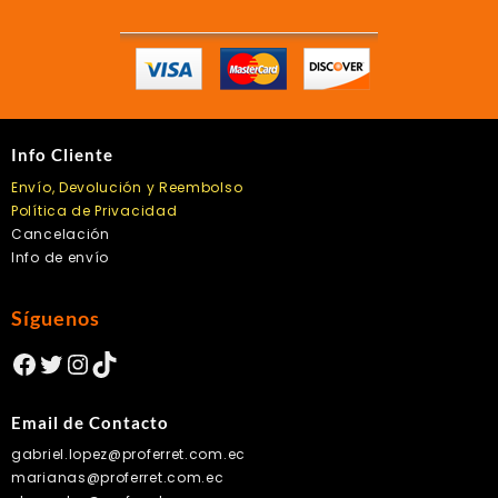
Info Cliente
Envío, Devolución y Reembolso
Política de Privacidad
Cancelación
Info de envío
Síguenos
Facebook
Twitter
Instagram
TikTok
Email de Contacto
gabriel.lopez@proferret.com.ec
marianas@proferret.com.ec