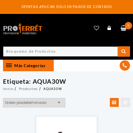
Skip
OFERTAS APLICAN SOLO EN PAGOS DE CONTADO
to
content
0
Más Categorías
Etiqueta:
AQUA30W
Inicio
Productos
AQUA30W