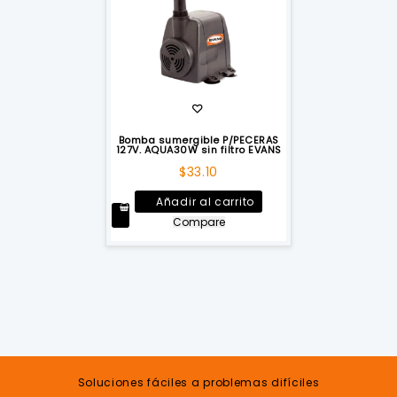
Bomba sumergible P/PECERAS
127V. AQUA30W sin filtro EVANS
$
33.10
Añadir al carrito
Compare
Soluciones fáciles a problemas difíciles