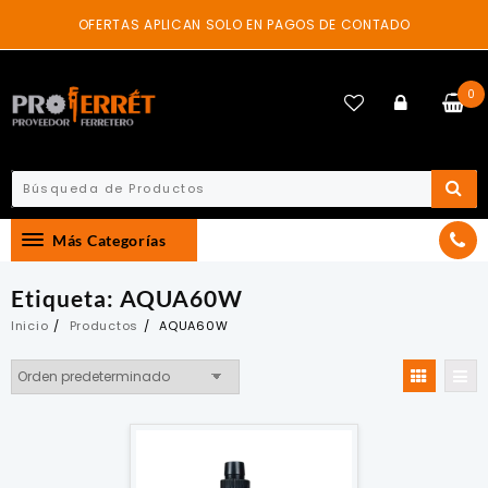
Skip
OFERTAS APLICAN SOLO EN PAGOS DE CONTADO
to
content
0
Más Categorías
Etiqueta:
AQUA60W
Inicio
Productos
AQUA60W