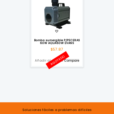
Bomba sumergible P/PECERAS
60W AQUA60W EVANS
$
57.87
AGOTADO
Añadir al carrito
Compare
Soluciones fáciles a problemas difíciles