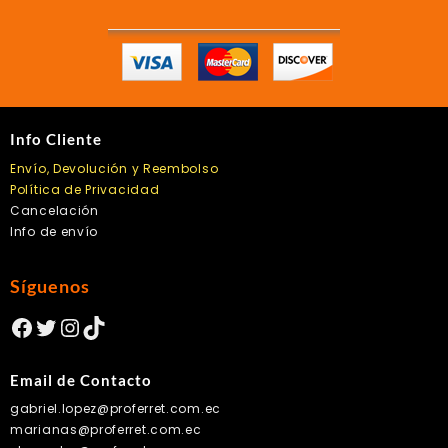
Info Cliente
Envío, Devolución y Reembolso
Política de Privacidad
Cancelación
Info de envío
Síguenos
Facebook
Twitter
Instagram
TikTok
Email de Contacto
gabriel.lopez@proferret.com.ec
marianas@proferret.com.ec