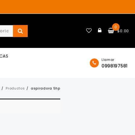
0
$
0.00
ICAS
Llamar
0998197581
Productos
aspiradora 5hp