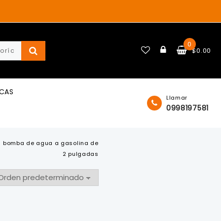
0
$
0.00
ICAS
Llamar
0998197581
bomba de agua a gasolina de
2 pulgadas