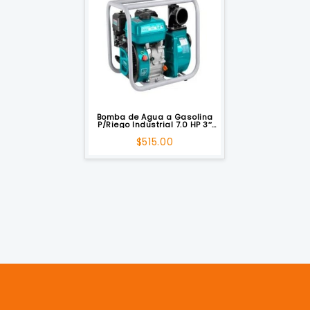
Bomba de Agua a Gasolina
P/Riego Industrial 7.0 HP 3″
TOTAL
$
515.00