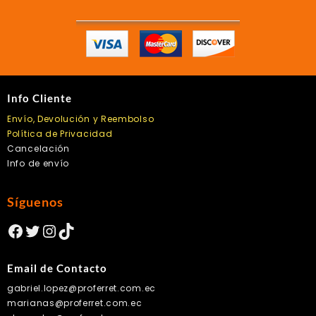
Info Cliente
Envío, Devolución y Reembolso
Política de Privacidad
Cancelación
Info de envío
Síguenos
Facebook
Twitter
Instagram
TikTok
Email de Contacto
gabriel.lopez@proferret.com.ec
marianas@proferret.com.ec