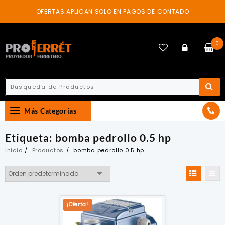
Skip
OFERTAS APLICAN SOLO EN PAGOS DE CONTADO
to
content
0
Más Categorías
Etiqueta:
bomba pedrollo 0.5 hp
Inicio
Productos
bomba pedrollo 0.5 hp
¡Oferta!