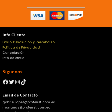
Info Cliente
Envío, Devolución y Reembolso
Política de Privacidad
Cancelación
Info de envío
Síguenos
Facebook
Twitter
Instagram
TikTok
Email de Contacto
gabriel.lopez@proferret.com.ec
marianas@proferret.com.ec