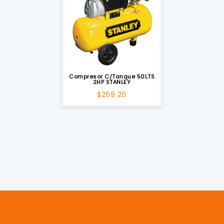
Compresor C/Tanque 50LTS
2HP STANLEY
$
269.20