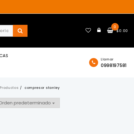
0
$
0.00
ICAS
Llamar
0998197581
Productos
compresor stanley