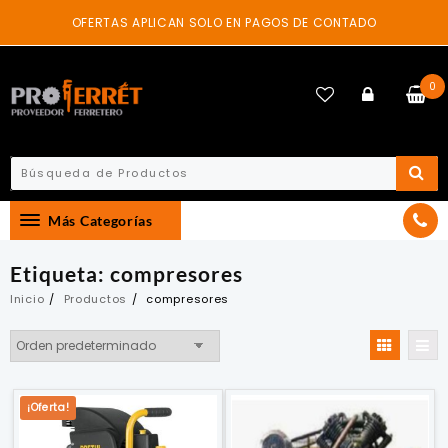
Skip
OFERTAS APLICAN SOLO EN PAGOS DE CONTADO
to
content
0
Más Categorías
Etiqueta:
compresores
Inicio
Productos
compresores
¡Oferta!