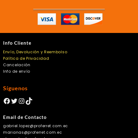
Info Cliente
Envío, Devolución y Reembolso
Política de Privacidad
Cancelación
Info de envío
Síguenos
Facebook
Twitter
Instagram
TikTok
Email de Contacto
gabriel.lopez@proferret.com.ec
marianas@proferret.com.ec