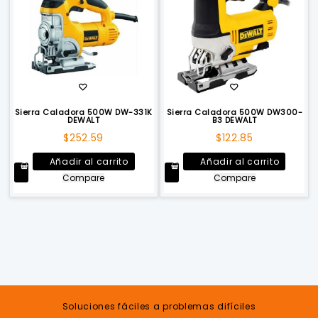
Sierra Caladora 500W DW-331K
Sierra Caladora 500W DW300-
DEWALT
B3 DEWALT
$
252.59
$
122.85
Añadir al carrito
Añadir al carrito
Compare
Compare
Soluciones fáciles a problemas difíciles