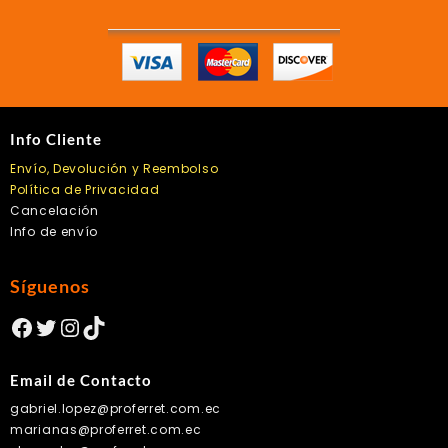
Info Cliente
Envío, Devolución y Reembolso
Política de Privacidad
Cancelación
Info de envío
Síguenos
Facebook
Twitter
Instagram
TikTok
Email de Contacto
gabriel.lopez@proferret.com.ec
marianas@proferret.com.ec