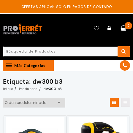
Skip
OFERTAS APLICAN SOLO EN PAGOS DE CONTADO
to
content
0
Más Categorías
Etiqueta:
dw300 b3
Inicio
Productos
dw300 b3