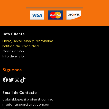
Info Cliente
Envío, Devolución y Reembolso
Política de Privacidad
Cancelación
Info de envío
Síguenos
Facebook
Twitter
Instagram
TikTok
Email de Contacto
gabriel.lopez@proferret.com.ec
marianas@proferret.com.ec