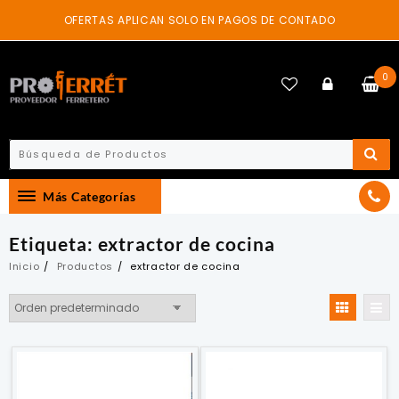
Skip
OFERTAS APLICAN SOLO EN PAGOS DE CONTADO
to
content
0
Más Categorías
Etiqueta:
extractor de cocina
Inicio
Productos
extractor de cocina