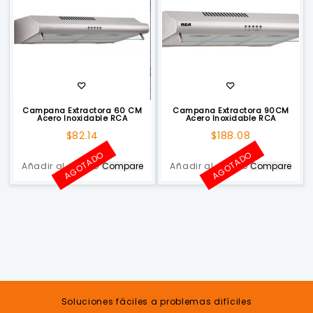
Campana Extractora 60 CM
Campana Extractora 90CM
Acero Inoxidable RCA
Acero Inoxidable RCA
$
82.14
$
188.08
AGOTADO
AGOTADO
Añadir al carrito
Compare
Añadir al carrito
Compare
Soluciones fáciles a problemas difíciles