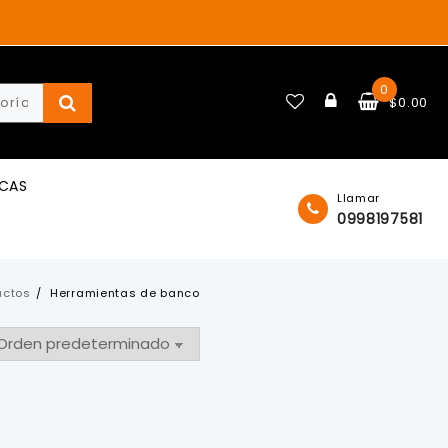
0
$
0.00
ICAS
Llamar
0998197581
uctos
Herramientas de banco