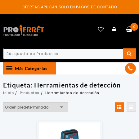
Skip
OFERTAS APLICAN SOLO EN PAGOS DE CONTADO
to
content
0
Más Categorías
Etiqueta:
Herramientas de detección
Inicio
Productos
Herramientas de detección