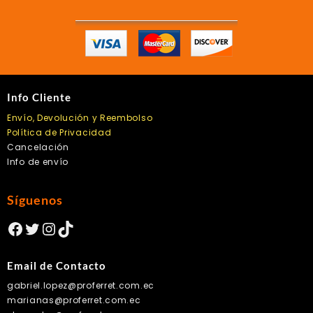
Info Cliente
Envío, Devolución y Reembolso
Política de Privacidad
Cancelación
Info de envío
Síguenos
Facebook
Twitter
Instagram
TikTok
Email de Contacto
gabriel.lopez@proferret.com.ec
marianas@proferret.com.ec