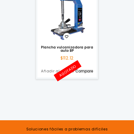
Plancha vulcanizadora para
auto BP
$
112.12
AGOTADO
Añadir al carrito
Compare
Soluciones fáciles a problemas difíciles