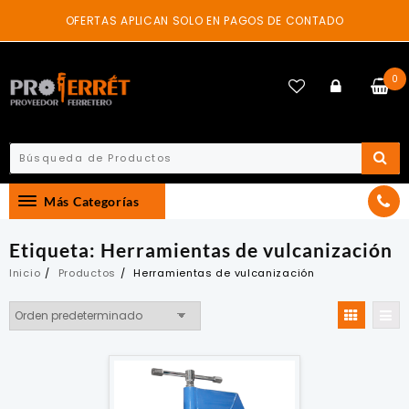
Skip
OFERTAS APLICAN SOLO EN PAGOS DE CONTADO
to
content
0
Más Categorías
Etiqueta:
Herramientas de vulcanización
Inicio
Productos
Herramientas de vulcanización