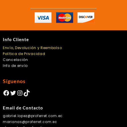
Info Cliente
Envío, Devolución y Reembolso
Política de Privacidad
Cancelación
Info de envío
Síguenos
Facebook
Twitter
Instagram
TikTok
Email de Contacto
gabriel.lopez@proferret.com.ec
marianas@proferret.com.ec