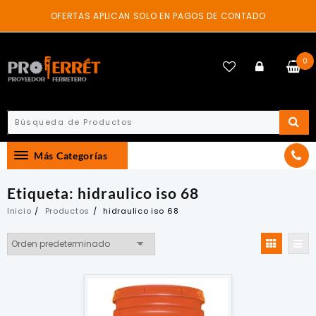
Skip
OFERTAS APLICAN SOLO EN PAGOS DE CONTADO
to
content
0
Más Categorías
Etiqueta:
hidraulico iso 68
Inicio
Productos
hidraulico iso 68