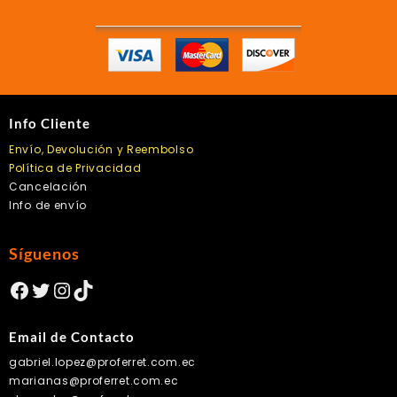
la
página
de
producto
Info Cliente
Envío, Devolución y Reembolso
Política de Privacidad
Cancelación
Info de envío
Síguenos
Facebook
Twitter
Instagram
TikTok
Email de Contacto
gabriel.lopez@proferret.com.ec
marianas@proferret.com.ec