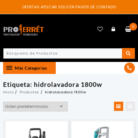
Skip
OFERTAS APLICAN SOLO EN PAGOS DE CONTADO
to
content
0
Más Categorías
Etiqueta:
hidrolavadora 1800w
Inicio
Productos
hidrolavadora 1800w