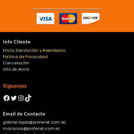
Info Cliente
Envío, Devolución y Reembolso
Política de Privacidad
Cancelación
Info de envío
Síguenos
Facebook
Twitter
Instagram
TikTok
Email de Contacto
gabriel.lopez@proferret.com.ec
marianas@proferret.com.ec