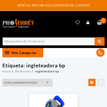
Skip
OFERTAS APLICAN SOLO EN PAGOS DE CONTADO
to
content
0
Más Categorías
Etiqueta:
ingleteadora bp
Inicio
Productos
ingleteadora bp