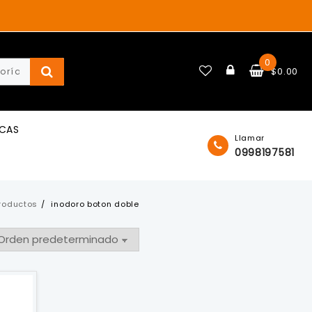
0
$
0.00
ICAS
Llamar
0998197581
roductos
inodoro boton doble