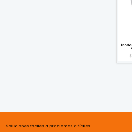
Inodo
$
Soluciones fáciles a problemas difíciles