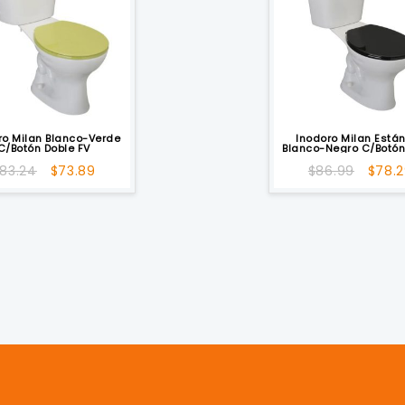
ro Milan Blanco-Verde
Inodoro Milan Está
C/Botón Doble FV
Blanco-Negro C/Botón
FV
El
El
El
83.24
$
73.89
$
86.99
$
78.
precio
precio
preci
original
actual
origin
era:
es:
era:
$83.24.
$73.89.
$86.9