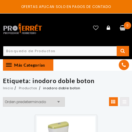
Skip
OFERTAS APLICAN SOLO EN PAGOS DE CONTADO
to
content
0
Más Categorías
Etiqueta:
inodoro doble boton
Inicio
Productos
inodoro doble boton