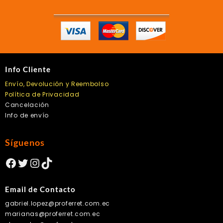
Info Cliente
Envío, Devolución y Reembolso
Política de Privacidad
Cancelación
Info de envío
Síguenos
Facebook
Twitter
Instagram
TikTok
Email de Contacto
gabriel.lopez@proferret.com.ec
marianas@proferret.com.ec