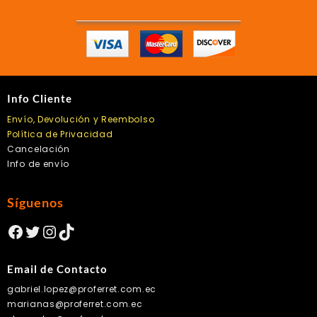
Info Cliente
Envío, Devolución y Reembolso
Política de Privacidad
Cancelación
Info de envío
Síguenos
Facebook
Twitter
Instagram
TikTok
Email de Contacto
gabriel.lopez@proferret.com.ec
marianas@proferret.com.ec