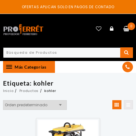
Skip
OFERTAS APLICAN SOLO EN PAGOS DE CONTADO
to
content
0
Más Categorías
Etiqueta:
kohler
Inicio
Productos
kohler