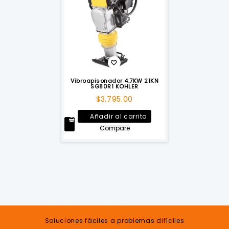
Vibroapisonador 4.7KW 21KN
SG80R1 KOHLER
$
3,795.00
Añadir al carrito
Compare
Soluciones fáciles a problemas difíciles