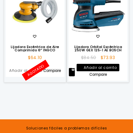
Lijadora Excéntrica de Aire
Lijadora Orbital Excéntrica
Comprimido 6″ INGCO
250W GEX 125-1 AE BOSCH
El
El
$
64.10
$
84.50
$
73.93
precio
precio
AGOTADO
Añadir al carrito
original
actual
Añadir al carrito
Compare
Compare
era:
es:
$84.50.
$73.93.
Soluciones fáciles a problemas difíciles