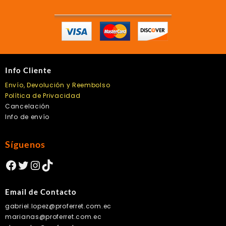
Info Cliente
Envío, Devolución y Reembolso
Política de Privacidad
Cancelación
Info de envío
Síguenos
Facebook
Twitter
Instagram
TikTok
Email de Contacto
gabriel.lopez@proferret.com.ec
marianas@proferret.com.ec