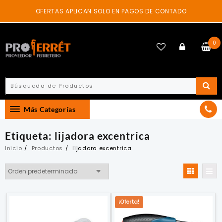
Skip
OFERTAS APLICAN SOLO EN PAGOS DE CONTADO
to
content
0
Más Categorías
Etiqueta:
lijadora excentrica
Inicio
Productos
lijadora excentrica
¡Oferta!