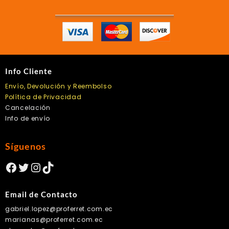
Info Cliente
Envío, Devolución y Reembolso
Política de Privacidad
Cancelación
Info de envío
Síguenos
Facebook
Twitter
Instagram
TikTok
Email de Contacto
gabriel.lopez@proferret.com.ec
marianas@proferret.com.ec