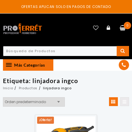
Skip
OFERTAS APLICAN SOLO EN PAGOS DE CONTADO
to
content
0
Más Categorías
Etiqueta:
linjadora ingco
Inicio
Productos
linjadora ingco
¡Oferta!