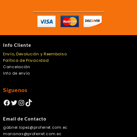
Info Cliente
Envío, Devolución y Reembolso
Política de Privacidad
Cancelación
Info de envío
Síguenos
Facebook
Twitter
Instagram
TikTok
Email de Contacto
gabriel.lopez@proferret.com.ec
marianas@proferret.com.ec