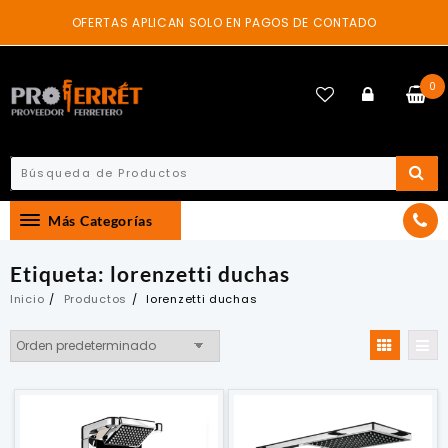
Skip
OFERTAS APLICAN SOLO EN PAGOS DE CONTADO
to
content
0
Más Categorías
Etiqueta:
lorenzetti duchas
Inicio
Productos
lorenzetti duchas