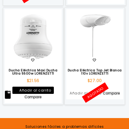
tiene
múltiples
variantes.
Las
opciones
se
pueden
elegir
en
la
página
de
Ducha Eléctrica Maxi Ducha
Ducha Eléctrica Top Jet Blanca
Ultra 5500w LORENZETTI
110v LORENZETTI
producto
$
21.56
$
27.00
AGOTADO
Añadir al carrito
Añadir al carrito
Compare
Compare
Soluciones fáciles a problemas difíciles