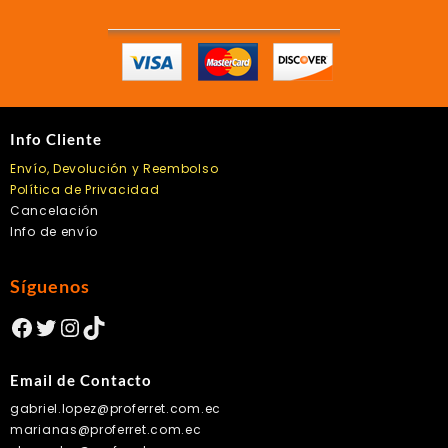
Info Cliente
Envío, Devolución y Reembolso
Política de Privacidad
Cancelación
Info de envío
Síguenos
Facebook
Twitter
Instagram
TikTok
Email de Contacto
gabriel.lopez@proferret.com.ec
marianas@proferret.com.ec