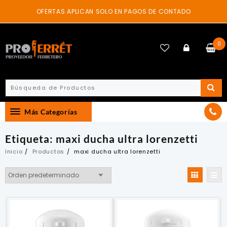
Skip
OFERTAS APLICAN SOLO EN PAGOS DE CONTADO
to
content
0
Más Categorías
Etiqueta:
maxi ducha ultra lorenzetti
Inicio
Productos
maxi ducha ultra lorenzetti