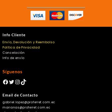
Info Cliente
Envío, Devolución y Reembolso
Política de Privacidad
Cancelación
Info de envío
Síguenos
Facebook
Twitter
Instagram
TikTok
Email de Contacto
gabriel.lopez@proferret.com.ec
marianas@proferret.com.ec