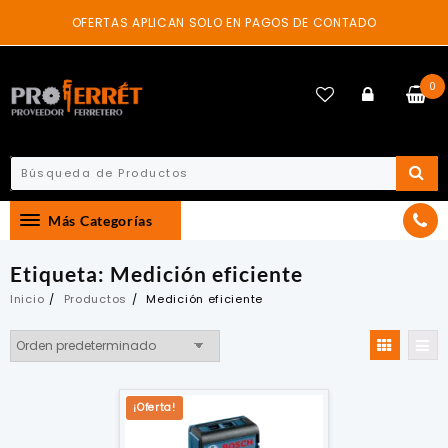
Skip
OFERTAS APLICAN SOLO EN PAGOS DE CONTADO
to
content
0
Más Categorías
Etiqueta:
Medición eficiente
Inicio
Productos
Medición eficiente
¡Oferta!