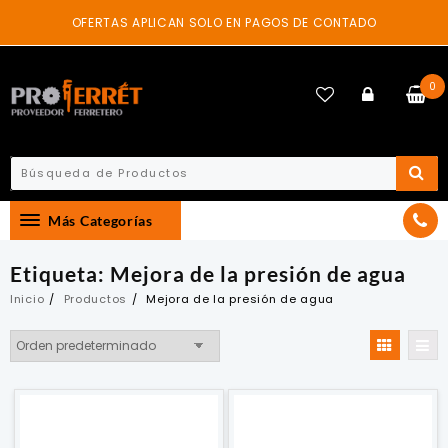
Skip
OFERTAS APLICAN SOLO EN PAGOS DE CONTADO
to
content
0
Más Categorías
Etiqueta:
Mejora de la presión de agua
Inicio
Productos
Mejora de la presión de agua