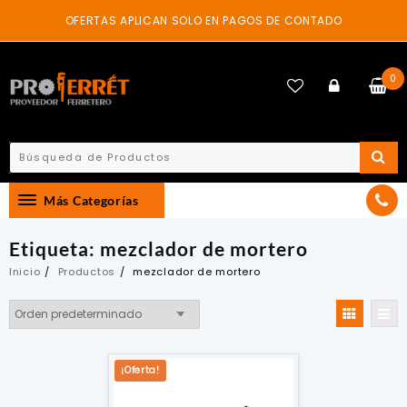
Skip
OFERTAS APLICAN SOLO EN PAGOS DE CONTADO
to
content
0
Más Categorías
Etiqueta:
mezclador de mortero
Inicio
Productos
mezclador de mortero
¡Oferta!