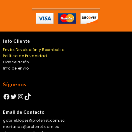
Info Cliente
Envío, Devolución y Reembolso
Política de Privacidad
Cancelación
Info de envío
Síguenos
Facebook
Twitter
Instagram
TikTok
Email de Contacto
gabriel.lopez@proferret.com.ec
marianas@proferret.com.ec